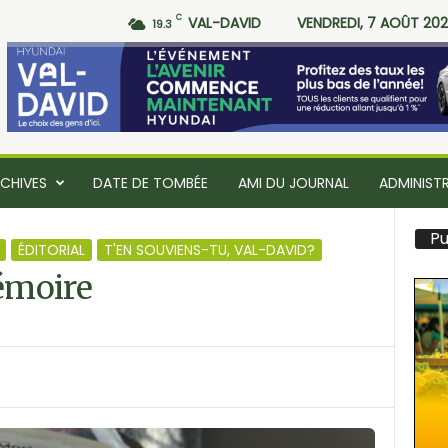
C
VAL-DAVID
VENDREDI, 7 AOÛT 20
19.3
CHIVES
DATE DE TOMBÉE
AMI DU JOURNAL
ADMINIST
Pu
ÉDITORIAL
T'EN SOUVIENS-TU, VAL-DAVID?
mémoire