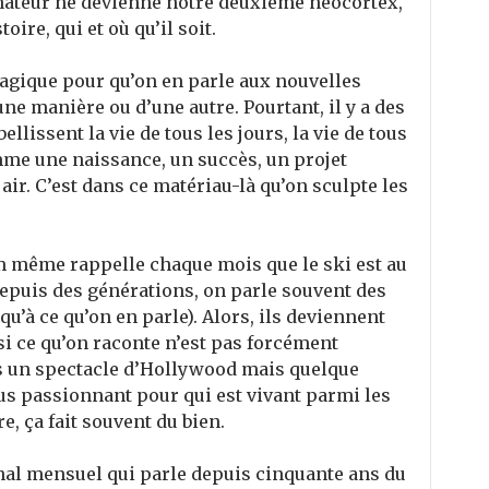
inateur ne devienne notre deuxième néocortex,
oire, qui et où qu’il soit.
 tragique pour qu’on en parle aux nouvelles
ne manière ou d’une autre. Pourtant, il y a des
lissent la vie de tous les jours, la vie de tous
mme une naissance, un succès, un projet
air. C’est dans ce matériau-là qu’on sculpte les
m même rappelle chaque mois que le ski est au
puis des générations, on parle souvent des
qu’à ce qu’on en parle). Alors, ils deviennent
si ce qu’on raconte n’est pas forcément
pas un spectacle d’Hollywood mais quelque
s passionnant pour qui est vivant parmi les
re, ça fait souvent du bien.
al mensuel qui parle depuis cinquante ans du