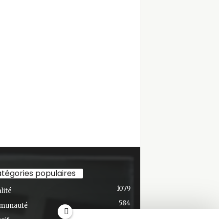
Découvrez les nouvelles de la
communauté, les activités...
See more
Share
Journal Ski-se-Dit
February 5
Le numéro de février est fin prêt!
Bonne lecture!
#journal
#communautaire
#independent
#local
#valdavid
tégories populaires
1079
lité
584
munauté
436