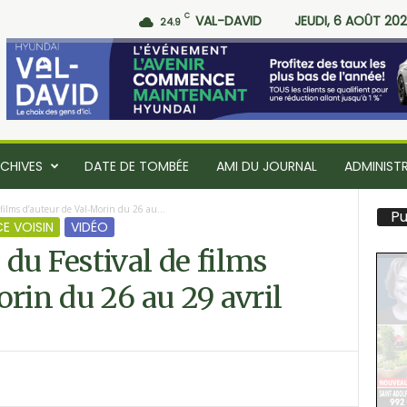
C
VAL-DAVID
JEUDI, 6 AOÛT 20
24.9
CHIVES
DATE DE TOMBÉE
AMI DU JOURNAL
ADMINIST
films d’auteur de Val-Morin du 26 au...
Pu
E VOISIN
VIDÉO
du Festival de films
orin du 26 au 29 avril