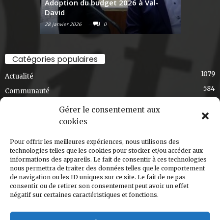
Adoption du budget 2026 à Val-
David
Raconte-
28 janvier 2026
0
6 janvier 2026
Catégories populaires
1079
Actualité
584
Communauté
436
Exclusif
Gérer le consentement aux
348
Choix de la rédaction
cookies
275
Art et culture
Pour offrir les meilleures expériences, nous utilisons des
191
T'en souviens-tu, Val-David?
technologies telles que les cookies pour stocker et/ou accéder aux
informations des appareils. Le fait de consentir à ces technologies
168
Régional
nous permettra de traiter des données telles que le comportement
124
de navigation ou les ID uniques sur ce site. Le fait de ne pas
Ski-s'cuisine
consentir ou de retirer son consentement peut avoir un effet
120
Nouvelle édition
négatif sur certaines caractéristiques et fonctions.