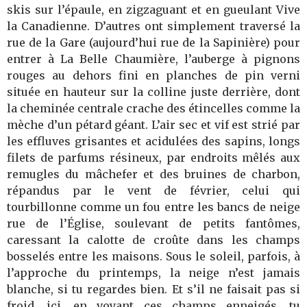
skis sur l’épaule, en zigzaguant et en gueulant Vive
la Canadienne. D’autres ont simplement traversé la
rue de la Gare (aujourd’hui rue de la Sapinière) pour
entrer à La Belle Chaumière, l’auberge à pignons
rouges au dehors fini en planches de pin verni
située en hauteur sur la colline juste derrière, dont
la cheminée centrale crache des étincelles comme la
mèche d’un pétard géant. L’air sec et vif est strié par
les effluves grisantes et acidulées des sapins, longs
filets de parfums résineux, par endroits mêlés aux
remugles du mâchefer et des bruines de charbon,
répandus par le vent de février, celui qui
tourbillonne comme un fou entre les bancs de neige
rue de l’Église, soulevant de petits fantômes,
caressant la calotte de croûte dans les champs
bosselés entre les maisons. Sous le soleil, parfois, à
l’approche du printemps, la neige n’est jamais
blanche, si tu regardes bien. Et s’il ne faisait pas si
froid, ici, en voyant ces champs enneigés, tu