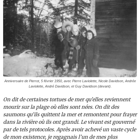
Anniversaire de Pierrot, 5 février 1950, avec Pierre Laviolette, Nicole Davidson, Andrée
Laviolette, André Davidson, et Guy Davidson (devant).
On dit de certaines tortues de mer qu’elles reviennent
mourir sur la plage où elles sont nées. On dit des
saumons qu’ils quittent la mer et remontent pour frayer
dans la rivière où ils ont grandi. Le vivant est gouverné
par de tels protocoles. Après avoir achevé un vaste cycle
de mon existence, je regagnais l’un de mes plus