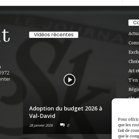
Ca
Vidéos récentes
Actua
Com
Exclu
Choix
à
Art e
1972.
enter
T'en 
Régi
Ski-s
Adoption du budget 2026 à
Nouve
Val-David
Racon
Pour offrir
que les coo
28 janvier 2026
0
6 janvier 
fait de con
que le comp