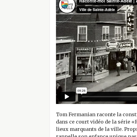
i
t
Tom Fermanian raconte la constr
dans ce court vidéo de la série 
lieux marquants de la ville. Propr
rappelle son enfance unique pas