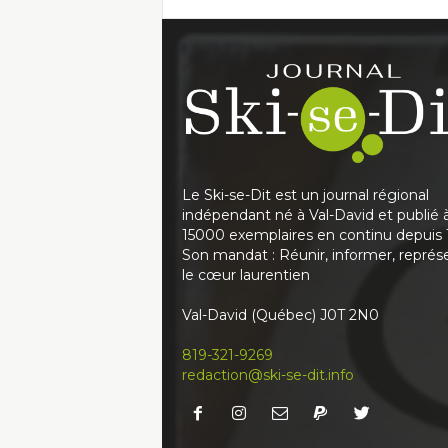
Le Ski-se-Dit est un journal régional
indépendant né à Val-David et publié 
15000 exemplaires en continu depuis 
Son mandat : Réunir, informer, représ
le cœur laurentien
Val-David (Québec) J0T 2N0
819-321-9269
redaction@ski-se-dit.info