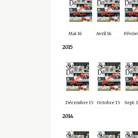
i
t
Mai 16
Avril 16
Févrie
2015
Décembre 15
Octobre 15
Sept. 
2014