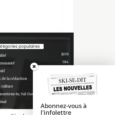
tégories populaires
1079
lité
584
munauté
436
sif
348
 de la rédaction
275
t culture
191
souviens-tu, Val-David?
168
onal
Abonnez-vous à
124
'cuisine
l'infolettre