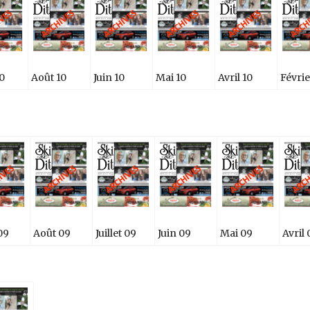
0
Août 10
Juin 10
Mai 10
Avril 10
Févrie
09
Août 09
Juillet 09
Juin 09
Mai 09
Avril 