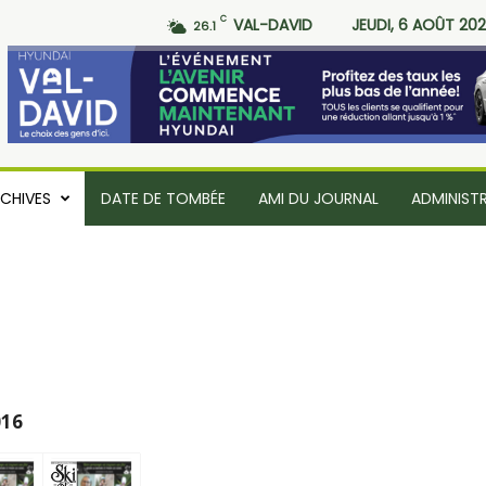
C
VAL-DAVID
JEUDI, 6 AOÛT 20
26.1
CHIVES
DATE DE TOMBÉE
AMI DU JOURNAL
ADMINIST
016