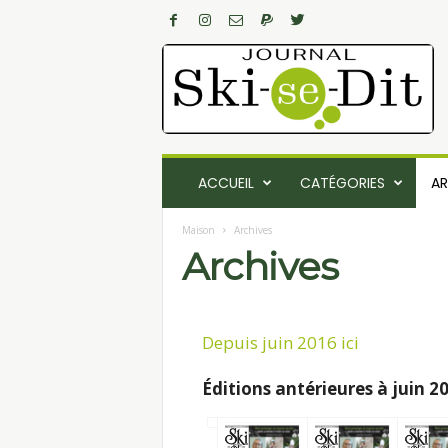
L
e
j
o
u
r
ACCUEIL
CATÉGORIES
AR
n
a
Maison
Archives
l
Archives
S
k
i
-
Depuis juin 2016 ici
s
e
Éditions antérieures à juin 2
-
D