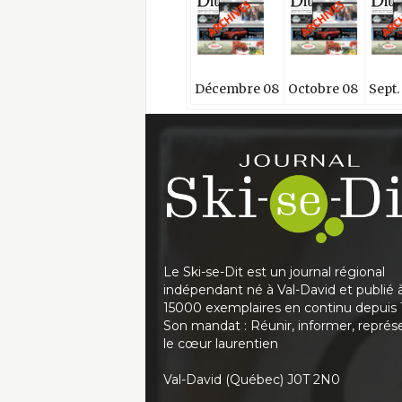
Décembre 08
Octobre 08
Sept.
Le Ski-se-Dit est un journal régional
indépendant né à Val-David et publié 
15000 exemplaires en continu depuis 
Son mandat : Réunir, informer, représ
le cœur laurentien
Val-David (Québec) J0T 2N0