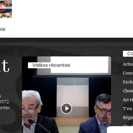
 08
Ca
Vidéos récentes
Actua
Com
Exclu
Choix
à
Art e
1972.
enter
T'en 
Régi
Ski-s