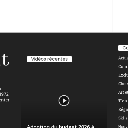
Ca
Vidéos récentes
Actua
Com
Exclu
Choix
à
Art e
1972.
enter
T'en 
Régi
Ski-s
Adoption du budget 2026 à
Nouve