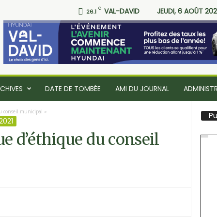
C
VAL-DAVID
JEUDI, 6 AOÛT 20
26.1
CHIVES
DATE DE TOMBÉE
AMI DU JOURNAL
ADMINIST
conseil municipal »
Pu
2021
 d’éthique du conseil