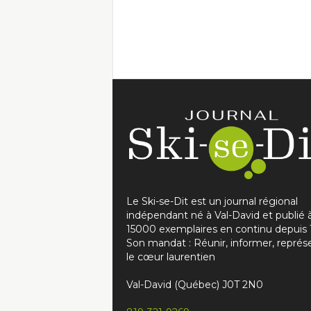
Le Ski-se-Dit est un journal régional
indépendant né à Val-David et publié 
15000 exemplaires en continu depuis 
Son mandat : Réunir, informer, représ
le cœur laurentien
Val-David (Québec) J0T 2N0