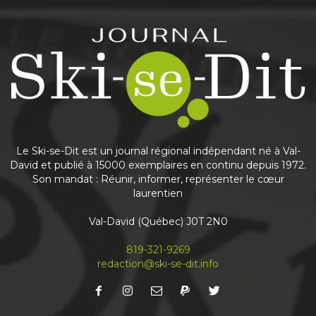
Share
Journal Ski-se-Dit
May 25
This content isn't available right now
Share
Le Ski-se-Dit est un journal régional indépendant né à Val-
David et publié à 15000 exemplaires en continu depuis 1972.
Son mandat : Réunir, informer, représenter le cœur
laurentien
Journal Ski-se-Dit
May 6
Val-David (Québec) J0T 2N0
Nouvelle édition du journal
À lire en priorité en ligne! Abonnez-vous à notre
819-321-9269
infolettre mensuelle pour recevoir votre Ski-se-
redaction@ski-se-dit.info
Dit avant même qu’il sorte de l’imprimerie
...
See more
Share