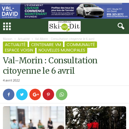
Maison
Actualité
Val-Morin : Consultation citoyenne le 6 avril
ACTUALITÉ
CENTENAIRE VM
COMMUNAUTÉ
ESPACE VOISIN
NOUVELLES MUNICIPALES
Val-Morin : Consultation
citoyenne le 6 avril
4 avril 2022