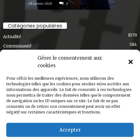
28 janvier 2026
0
6 janvier 2026
Journal Ski-se-Dit
April 2
La soirée Poutine & solidarité au café bistro
Catégories populaires
mouton noir a été un franc succès et un pur
1079
délice!
Actualité
Merci à tous ceux qui sont venus manger une
584
Communauté
poutine, merci à DJ Henriké pour la...
See more
436
Exclusif
Gérer le consentement aux
348
Choix de la rédaction
cookies
275
Art et culture
Pour offrir les meilleures expériences, nous utilisons des
191
T'en souviens-tu, Val-David?
2
technologies telles que les cookies pour stocker et/ou accéder aux
informations des appareils. Le fait de consentir à ces technologies
168
Régional
Share
nous permettra de traiter des données telles que le comportement
124
de navigation ou les ID uniques sur ce site. Le fait de ne pas
Ski-s'cuisine
consentir ou de retirer son consentement peut avoir un effet
120
Nouvelle édition
négatif sur certaines caractéristiques et fonctions.
Journal Ski-se-Dit
March 5
Accepter
Le Ski-se-Dit de mars est arrivé!
La nouvelle édition de votre Ski-se-Dit est