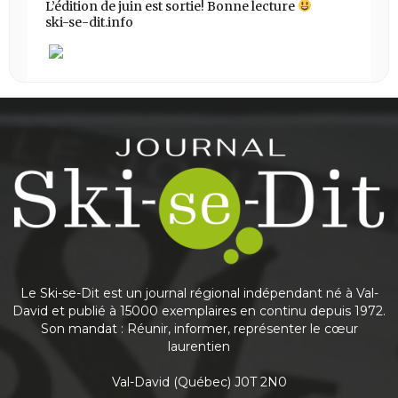
L’édition de juin est sortie! Bonne lecture
ski-se-dit.info
Share
Journal Ski-se-Dit
May 25
This content isn't available right now
Share
Le Ski-se-Dit est un journal régional indépendant né à Val-
David et publié à 15000 exemplaires en continu depuis 1972.
Son mandat : Réunir, informer, représenter le cœur
laurentien
Journal Ski-se-Dit
May 6
Val-David (Québec) J0T 2N0
Nouvelle édition du journal