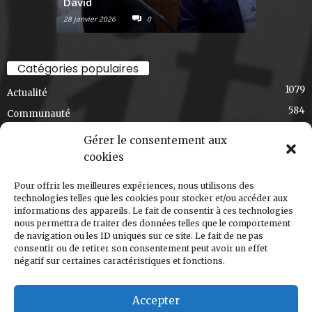
David
Raconte-
28 janvier 2026
0
6 janvier 2026
Journal Ski-se-Dit
April 2
La soirée Poutine & solidarité au café bistro
Catégories populaires
mouton noir a été un franc succès et un pur
1079
délice!
Actualité
Merci à tous ceux qui sont venus manger une
584
Communauté
poutine, merci à DJ Henriké pour la...
See more
436
Exclusif
Gérer le consentement aux
348
Choix de la rédaction
cookies
275
Art et culture
Pour offrir les meilleures expériences, nous utilisons des
191
T'en souviens-tu, Val-David?
2
technologies telles que les cookies pour stocker et/ou accéder aux
informations des appareils. Le fait de consentir à ces technologies
168
Régional
Share
nous permettra de traiter des données telles que le comportement
124
de navigation ou les ID uniques sur ce site. Le fait de ne pas
Ski-s'cuisine
consentir ou de retirer son consentement peut avoir un effet
120
Nouvelle édition
négatif sur certaines caractéristiques et fonctions.
Journal Ski-se-Dit
March 5
Accepter
Le Ski-se-Dit de mars est arrivé!