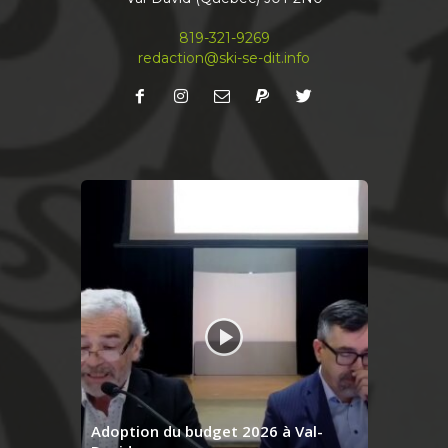
Nouvelle édition du journal
À lire en priorité en ligne! Abonnez-vous à notre
819-321-9269
infolettre mensuelle pour recevoir votre Ski-se-
redaction@ski-se-dit.info
Dit avant même qu’il sorte de l’imprimerie
...
See more
Share
Journal Ski-se-Dit
April 13
Le journal du mois est fin prêt. Bonne lecture
ski-se-dit.info
#journal
#local
#valdavid
#communautaire
#région
#independent
#laurentides
Share
Adoption du budget 2026 à Val-