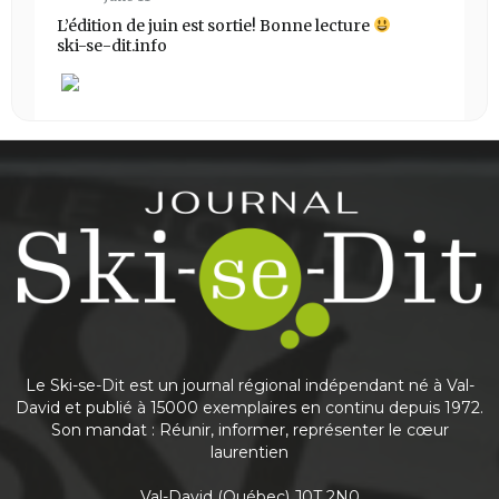
L’édition de juin est sortie! Bonne lecture
ski-se-dit.info
Share
Journal Ski-se-Dit
May 25
This content isn't available right now
Share
Le Ski-se-Dit est un journal régional indépendant né à Val-
David et publié à 15000 exemplaires en continu depuis 1972.
Son mandat : Réunir, informer, représenter le cœur
laurentien
Journal Ski-se-Dit
May 6
Val-David (Québec) J0T 2N0