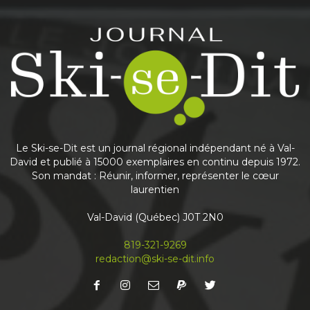
Share
Journal Ski-se-Dit
May 25
This content isn't available right now
Share
Le Ski-se-Dit est un journal régional indépendant né à Val-
David et publié à 15000 exemplaires en continu depuis 1972.
Son mandat : Réunir, informer, représenter le cœur
laurentien
Journal Ski-se-Dit
May 6
Val-David (Québec) J0T 2N0
Nouvelle édition du journal
À lire en priorité en ligne! Abonnez-vous à notre
819-321-9269
infolettre mensuelle pour recevoir votre Ski-se-
redaction@ski-se-dit.info
Dit avant même qu’il sorte de l’imprimerie
...
See more
Share