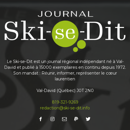
Share
Journal Ski-se-Dit
May 25
This content isn't available right now
Share
Le Ski-se-Dit est un journal régional indépendant né à Val-
David et publié à 15000 exemplaires en continu depuis 1972.
Son mandat : Réunir, informer, représenter le cœur
laurentien
Journal Ski-se-Dit
May 6
Val-David (Québec) J0T 2N0
Nouvelle édition du journal
À lire en priorité en ligne! Abonnez-vous à notre
819-321-9269
infolettre mensuelle pour recevoir votre Ski-se-
redaction@ski-se-dit.info
Dit avant même qu’il sorte de l’imprimerie
...
See more
Share