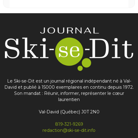
Share
Journal Ski-se-Dit
May 25
This content isn't available right now
Share
Le Ski-se-Dit est un journal régional indépendant né à Val-
David et publié à 15000 exemplaires en continu depuis 1972.
Son mandat : Réunir, informer, représenter le cœur
laurentien
Journal Ski-se-Dit
May 6
Val-David (Québec) J0T 2N0
Nouvelle édition du journal
À lire en priorité en ligne! Abonnez-vous à notre
819-321-9269
infolettre mensuelle pour recevoir votre Ski-se-
redaction@ski-se-dit.info
Dit avant même qu’il sorte de l’imprimerie
...
See more