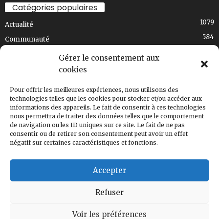
La soirée Poutine & solidarité au café bistro
Catégories populaires
mouton noir a été un franc succès et un pur
1079
délice!
Actualité
Merci à tous ceux qui sont venus manger une
584
Communauté
poutine, merci à DJ Henriké pour la...
See more
436
Exclusif
Gérer le consentement aux
348
Choix de la rédaction
cookies
275
Art et culture
Pour offrir les meilleures expériences, nous utilisons des
191
T'en souviens-tu, Val-David?
2
technologies telles que les cookies pour stocker et/ou accéder aux
informations des appareils. Le fait de consentir à ces technologies
168
Régional
Share
nous permettra de traiter des données telles que le comportement
124
de navigation ou les ID uniques sur ce site. Le fait de ne pas
Ski-s'cuisine
consentir ou de retirer son consentement peut avoir un effet
120
Nouvelle édition
négatif sur certaines caractéristiques et fonctions.
Journal Ski-se-Dit
March 5
Accepter
Le Ski-se-Dit de mars est arrivé!
La nouvelle édition de votre Ski-se-Dit est
Conception web: Renovaweb
Pour collaborer
Nous joindre
disponible en ligne
ski-se-dit.info
Refuser
Découvrez les nouvelles de la communauté, les
© 2025 Journal Ski-se-Dit - Val-David, Laurentides.
activités...
See more
Voir les préférences