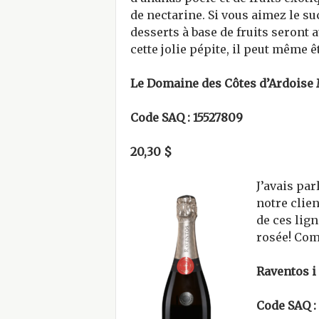
de nectarine. Si vous aimez le s
desserts à base de fruits seront
cette jolie pépite, il peut même ê
Le Domaine des Côtes d’Ardoise
Code SAQ : 15527809
20,30 $
J’avais par
notre clien
de ces lig
rosée! Com
Raventos i
Code SAQ :