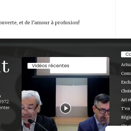
uverte, et de l’amour à profusion!
Ca
Vidéos récentes
Actua
Com
Exclu
Choix
à
Art e
1972.
enter
T'en 
Régi
Ski-s