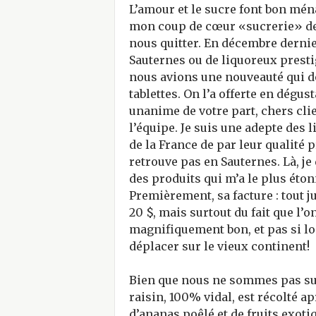
L’amour et le sucre font bon ména
mon coup de cœur «sucrerie» de 
nous quitter. En décembre dernie
Sauternes ou de liquoreux prestig
nous avions une nouveauté qui d
tablettes. On l’a offerte en dégu
unanime de votre part, chers clien
l’équipe. Je suis une adepte des 
de la France de par leur qualité p
retrouve pas en Sauternes. Là, je 
des produits qui m’a le plus éto
Premièrement, sa facture : tout j
20 $, mais surtout du fait que l’
magnifiquement bon, et pas si loi
déplacer sur le vieux continent!
Bien que nous ne sommes pas sur
raisin, 100% vidal, est récolté a
d’ananas poêlé et de fruits exotiq