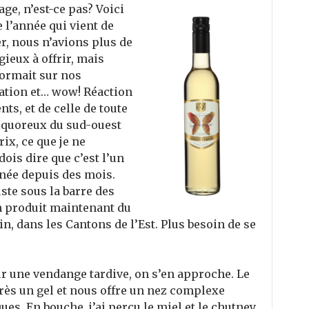
ge, n’est-ce pas? Voici
l’année qui vient de
r, nous n’avions plus de
ieux à offrir, mais
ormait sur nos
station et… wow! Réaction
ts, et de celle de toute
liquoreux du sud-ouest
rix, ce que je ne
dois dire que c’est l’un
nnée depuis des mois.
uste sous la barre des
on produit maintenant du
n, dans les Cantons de l’Est. Plus besoin de se
 une vendange tardive, on s’en approche. Le
près un gel et nous offre un nez complexe
ues. En bouche, j’ai perçu le miel et le chutney