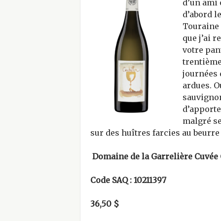
d’un ami 
d’abord l
Touraine 
que j’ai r
votre pan
trentième
journées 
ardues. O
sauvignon
d’apporte
malgré se
sur des huîtres farcies au beurre
Domaine de la Garrelière Cuvée
Code SAQ : 10211397
36,50 $