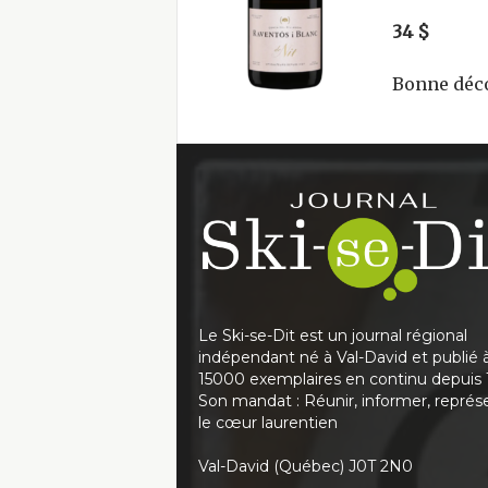
34 $
Bonne déco
Le Ski-se-Dit est un journal régional
indépendant né à Val-David et publié 
15000 exemplaires en continu depuis 
Son mandat : Réunir, informer, représ
le cœur laurentien
Val-David (Québec) J0T 2N0