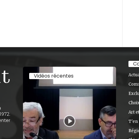
Ca
Vidéos récentes
Actua
Com
Exclu
Choix
à
Art e
1972.
enter
T'en 
Régi