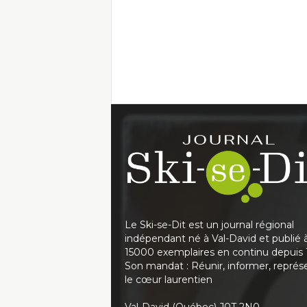
Le Ski-se-Dit est un journal régional
indépendant né à Val-David et publié 
15000 exemplaires en continu depuis 
Son mandat : Réunir, informer, représ
le cœur laurentien