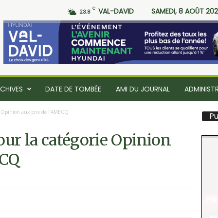
C
VAL-DAVID
SAMEDI, 8 AOÛT 20
23.8
CHIVES
DATE DE TOMBÉE
AMI DU JOURNAL
ADMINIST
rie Opinion aux prix de l’AMECQ
Pu
pour la catégorie Opinion
ECQ