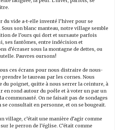
tente fatiguée, la peur. L’hiver, parfois, se
tre.
 du vide a-t-elle inventé l’hiver pour se
. Sous son blanc manteau, notre village semble
tion de l’ours qui dort et sursaute parfois
i, ses fantômes, entre indécision et
ons d’écraser sous la montagne de dettes, ou
tutelle. Pauvres oursons!
r tous ces écrans pour nous distraire de nous-
 prendre le taureau par les cornes. Nous
 du poignet, quitte à nous serrer la ceinture, à
r en rond autour du poêle et à voter un par un
 la communauté. On ne faisait pas de sondages
n se consultait en personne, et on se bougeait.
un village, c’était une manière d’agir comme
 sur le perron de l’église. C’était comme