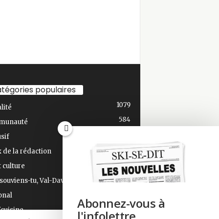
tégories populaires
1079
lité
584
munauté
436
sif
348
 de la rédaction
275
t culture
191
souviens-tu, Val-David?
168
onal
Abonnez-vous à
124
'cuisine
l'infolettre