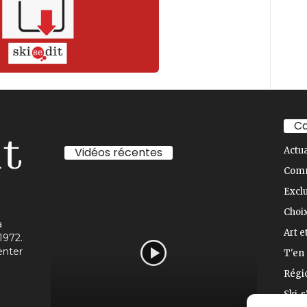
Ca
Vidéos récentes
Actua
Com
Exclu
Choix
à
Art e
1972.
enter
T'en 
Régi
Ski-s