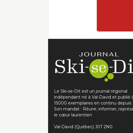
Le Ski-se-Dit est un journal régional
indépendant né à Val-David et publié 
15000 exemplaires en continu depuis 
Son mandat : Réunir, informer, représ
le cœur laurentien
Val-David (Québec) J0T 2N0