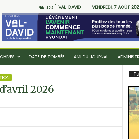
C
VAL-DAVID
VENDREDI, 7 AOÛT 20
23.8
CHIVES
DATE DE TOMBÉE
AMI DU JOURNAL
ADMINIST
Pu
TION
d’avril 2026