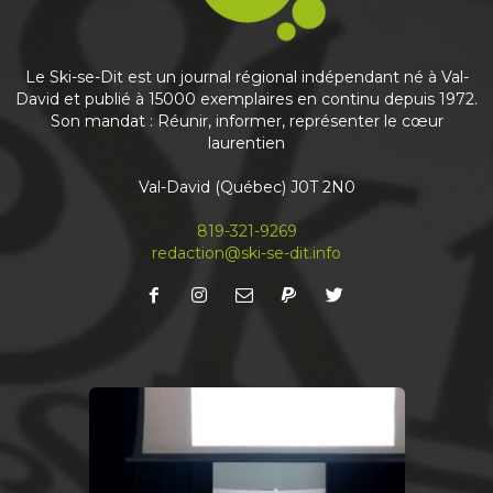
This content isn't available right now
Share
Le Ski-se-Dit est un journal régional indépendant né à Val-
David et publié à 15000 exemplaires en continu depuis 1972.
Son mandat : Réunir, informer, représenter le cœur
laurentien
Journal Ski-se-Dit
May 6
Val-David (Québec) J0T 2N0
Nouvelle édition du journal
À lire en priorité en ligne! Abonnez-vous à notre
819-321-9269
infolettre mensuelle pour recevoir votre Ski-se-
redaction@ski-se-dit.info
Dit avant même qu’il sorte de l’imprimerie
...
See more
Share
Journal Ski-se-Dit
April 13
Le journal du mois est fin prêt. Bonne lecture
ski-se-dit.info
#journal
#local
#valdavid
#communautaire