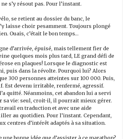
ne s’y résout pas. Pour l’instant.
élo, se retient au dossier du banc, le
s’y laisse choir pesamment. Toujours plongé
n. Ouais, c’était le bon temps…
gne d’arrivée, épuisé, mais tellement fier de
 peine quelques mois plus tard, LE grand défi de
clérose en plaques! Lorsque le diagnostic est
ni, puis dans la révolte. Pourquoi lui? Alors
 que 300 personnes atteintes sur 100 000. Puis,
f. Est devenu irritable, renfermé, agressif.
’a quitté. Néanmoins, cet abandon lui a servi
r sa vie: seul, croit-il, il pourrait mieux gérer.
travail en traduction et avec une aide
uiller au quotidien. Pour l’instant. Cependant,
ux centres d’intérêt adaptés à sa situation.
-ce une bonne idée que d’assister à ce marathon?