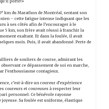
u’il porte!»
e
0
km du Marathon de Montréal, sentant son
nien – cette fatigue intense indiquant que les
uru à ses côtés afin de l’encourager à le
e 5 km, son frère avait réussi à franchir la
 moment exaltant. Et dans la foulée, il avait
elques mois. Puis, il avait abandonné. Perte de
milliers de souliers de course, admirant les
, observant ce dépassement de soi en marche,
par l’enthousiasme contagieux.
adence, c’est-à-dire un coureur d’expérience
les coureurs et coureuses à respecter leur
r pari personnel. Ce bénévole rayonne
 joyeuse. Sa foulée est uniforme, élastique