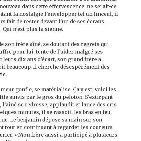
 nouveau dans cette effervescence, ne serait-ce
tant la nostalgie l’envelopper tel un linceul, il
ux fait de rester devant l’un de ses écrans…
. Qui n’est plus la sienne.
e son frère aîné, se doutant des regrets qui
uffre pour lui, tente de l’aider malgré ses
leurs dix ans d’écart, son grand frère a
 doit beaucoup. Il cherche désespérément des
ie.
umeur gonfle, se matérialise. Ça y est, voici les
ile suivis par le gros du peloton. S’extirpant
l’aîné se redresse, applaudit et lance des cris
lques minutes, il se rassoit, les bras en feu,
erne. Le benjamin dépose sa main sur son
nt tout en continuant à regarder les coureurs
e crier: «Mon frère aussi a participé à plusieurs