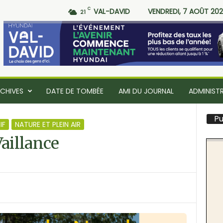
C
VAL-DAVID
VENDREDI, 7 AOÛT 20
21
CHIVES
DATE DE TOMBÉE
AMI DU JOURNAL
ADMINIST
Pu
IF
NATURE ET PLEIN AIR
Vaillance