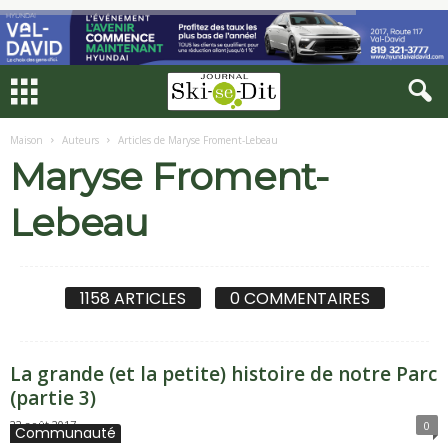
Maison
Auteurs
Articles de Maryse Froment-Lebeau
Maryse Froment-
Lebeau
1158 ARTICLES
0 COMMENTAIRES
La grande (et la petite) histoire de notre Parc
(partie 3)
22 août 2017
0
Communauté