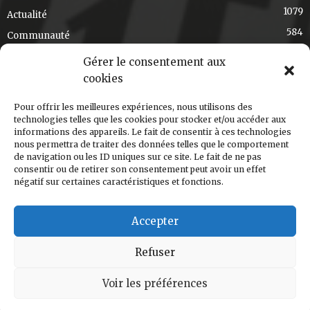
1079
Actualité
584
Communauté
436
Exclusif
Gérer le consentement aux
348
Choix de la rédaction
cookies
275
Art et culture
Pour offrir les meilleures expériences, nous utilisons des
191
T'en souviens-tu, Val-David?
technologies telles que les cookies pour stocker et/ou accéder aux
informations des appareils. Le fait de consentir à ces technologies
168
Régional
nous permettra de traiter des données telles que le comportement
124
de navigation ou les ID uniques sur ce site. Le fait de ne pas
Ski-s'cuisine
consentir ou de retirer son consentement peut avoir un effet
120
Nouvelle édition
négatif sur certaines caractéristiques et fonctions.
Accepter
Conception web: Renovaweb
Pour collaborer
Nous joindre
Refuser
© 2025 Journal Ski-se-Dit - Val-David, Laurentides.
Voir les préférences