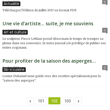
5 juillet 2017
0
Actualité
Téléchargez l’édition de juillet 2017 en format PDF.
Une vie d’artiste… suite, je me souviens
2 juillet 2017
0
Art et culture
Le sculpteur Pierre Leblanc prend désormais le temps de tremper sa
plume dans ses souvenirs. Et notre journal a le privilège de publier ses
textes originaux.
Pour profiter de la saison des asperges…
2 juillet 2017
0
Ski-s'cuisine
Louise Duhamel nous guide vers des recettes spécialement pour la
"saison des asperges".
101
102
103