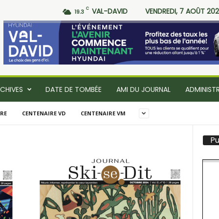
C
VAL-DAVID
VENDREDI, 7 AOÛT 20
19.3
CHIVES
DATE DE TOMBÉE
AMI DU JOURNAL
ADMINIST
RE
CENTENAIRE VD
CENTENAIRE VM
Pu