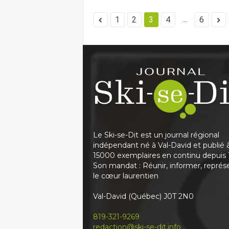
...
1
2
3
4
6
Le Ski-se-Dit est un journal régional
indépendant né à Val-David et publié 
15000 exemplaires en continu depuis 
Son mandat : Réunir, informer, représ
le cœur laurentien
Val-David (Québec) J0T 2N0
819-321-9269
redaction@ski-se-dit.info