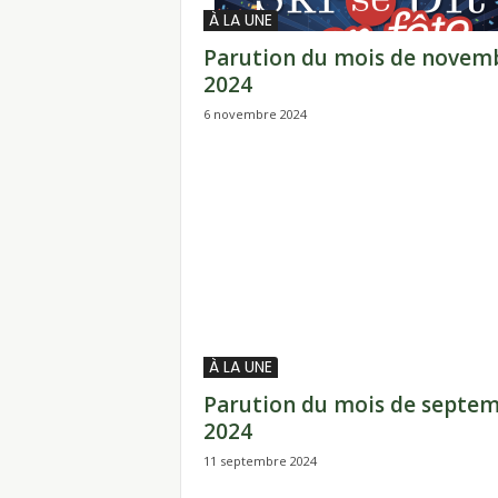
i
À LA UNE
t
Parution du mois de novem
2024
6 novembre 2024
À LA UNE
Parution du mois de septe
2024
11 septembre 2024