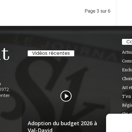
Page 3 sur 6
Ca
Vidéos récentes
Actua
Com
Exclu
Choix
à
Art e
1972.
enter
T'en 
Régi
Ski-s
Adoption du budget 2026 à
Nouve
Val-David
Racon