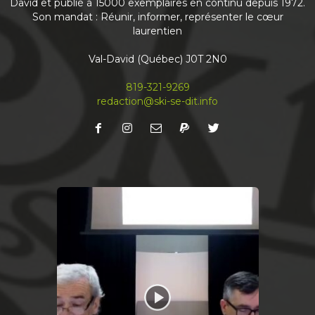
David et publié à 15000 exemplaires en continu depuis 1972.
Son mandat : Réunir, informer, représenter le cœur
laurentien
Journal Ski-se-Dit
May 6
Val-David (Québec) J0T 2N0
Nouvelle édition du journal
À lire en priorité en ligne! Abonnez-vous à notre
819-321-9269
infolettre mensuelle pour recevoir votre Ski-se-
redaction@ski-se-dit.info
Dit avant même qu’il sorte de l’imprimerie
...
See more
Share
Journal Ski-se-Dit
April 13
Le journal du mois est fin prêt. Bonne lecture
ski-se-dit.info
#journal
#local
#valdavid
#communautaire
#région
#independent
#laurentides