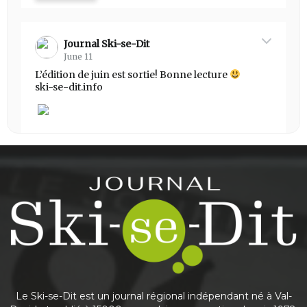
Journal Ski-se-Dit
June 11
L’édition de juin est sortie! Bonne lecture
ski-se-dit.info
Share
Journal Ski-se-Dit
May 25
This content isn't available right now
Share
Le Ski-se-Dit est un journal régional indépendant né à Val-