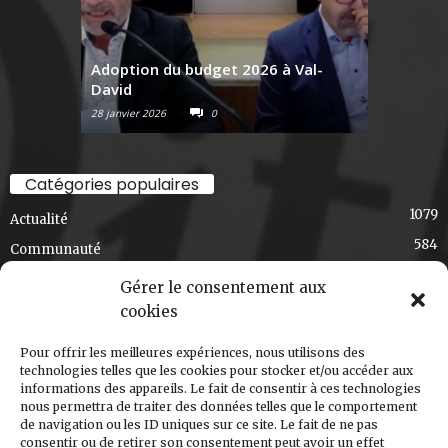
Share
Adoption du budget 2026 à Val-
David
Raconte-
28 janvier 2026
0
6 janvier 2026
Journal Ski-se-Dit
April 2
La soirée Poutine & solidarité au café bistro
Catégories populaires
mouton noir a été un franc succès et un pur
1079
délice!
Actualité
Merci à tous ceux qui sont venus manger une
584
Communauté
poutine, merci à DJ Henriké pour la...
See more
436
Exclusif
Gérer le consentement aux
348
Choix de la rédaction
cookies
275
Art et culture
Pour offrir les meilleures expériences, nous utilisons des
191
T'en souviens-tu, Val-David?
2
technologies telles que les cookies pour stocker et/ou accéder aux
informations des appareils. Le fait de consentir à ces technologies
168
Régional
Share
nous permettra de traiter des données telles que le comportement
124
de navigation ou les ID uniques sur ce site. Le fait de ne pas
Ski-s'cuisine
consentir ou de retirer son consentement peut avoir un effet