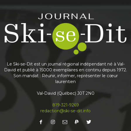
Share
Journal Ski-se-Dit
May 25
This content isn't available right now
Share
Le Ski-se-Dit est un journal régional indépendant né à Val-
David et publié à 15000 exemplaires en continu depuis 1972.
Son mandat : Réunir, informer, représenter le cœur
laurentien
Journal Ski-se-Dit
May 6
Val-David (Québec) J0T 2N0
Nouvelle édition du journal
À lire en priorité en ligne! Abonnez-vous à notre
819-321-9269
infolettre mensuelle pour recevoir votre Ski-se-
redaction@ski-se-dit.info
Dit avant même qu’il sorte de l’imprimerie
...
See more
Share