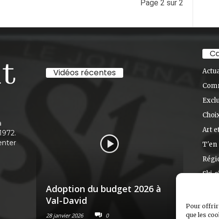
Page 2 sur 2
Ca
Vidéos récentes
Actua
Com
Exclu
Choix
à
Art e
1972.
enter
T'en 
Régi
Ski-s
Adoption du budget 2026 à
Nouve
Val-David
Racon
Pour offrir
que les coo
28 janvier 2026
0
6 janvier 