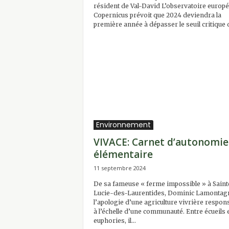
résident de Val-David L’observatoire europ
Copernicus prévoit que 2024 deviendra la
première année à dépasser le seuil critique d
Environnement
VIVACE: Carnet d’autonomie
élémentaire
11 septembre 2024
De sa fameuse « ferme impossible » à Saint
Lucie-des-Laurentides, Dominic Lamontagn
l’apologie d’une agriculture vivrière respon
à l’échelle d’une communauté. Entre écueils 
euphories, il...