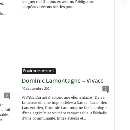
les guerres! Si nous en avions l’obligation
éen
jusqu’aux récents siècles pour...
u...
Environnement
Dominic Lamontagne – Vivace
10 septembre 2024
0
0
VIVACE Carnet d’autonomie élémentaire De sa
fameuse «ferme impossible» à Sainte-Lucie-des-
e-
Laurentides, Dominic Lamontagne fait l’apologie
e fait
d’une agriculture vivrière responsable, à l’échelle
sable,
d’une communauté. Entre écueils et...
et