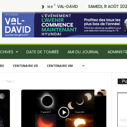
C
VAL-DAVID
SAMEDI, 8 AOÛT 20
18.8
CHIVES
DATE DE TOMBÉE
AMI DU JOURNAL
ADMINIST
RE
CENTENAIRE VD
CENTENAIRE VM
Pu
t
Page 2