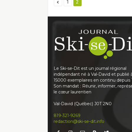
1
2
Le Ski-se-Dit est un journal régional
indépendant né à Val-David et publié 
15000 exemplaires en continu depuis 
Son mandat : Réunir, informer, représ
le cœur laurentien
Val-David (Québec) J0T 2N0
819-321-9269
redaction@ski-se-dit.info