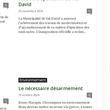
David
0
25 novembre 2024
0
s
ent du
La Municipalité de Val-David a annoncé
ment
l’achèvement des travaux de modernisation et
d’agrandissement de sa station d’épuration des
eaux usées. L’inauguration officielle a eu lieu...
Environnement
Le nécessaire désarmement
19 octobre 2024
0
0
Bruno Marquis, Chroniqueur en environnement
Nous devons mettre un terme à la guerre, à toutes
nt et