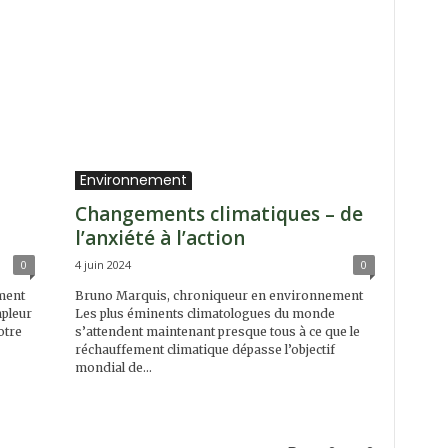
Environnement
Changements climatiques – de
l’anxiété à l’action
0
4 juin 2024
0
ment
Bruno Marquis, chroniqueur en environnement
mpleur
Les plus éminents climatologues du monde
otre
s’attendent maintenant presque tous à ce que le
réchauffement climatique dépasse l’objectif
mondial de...