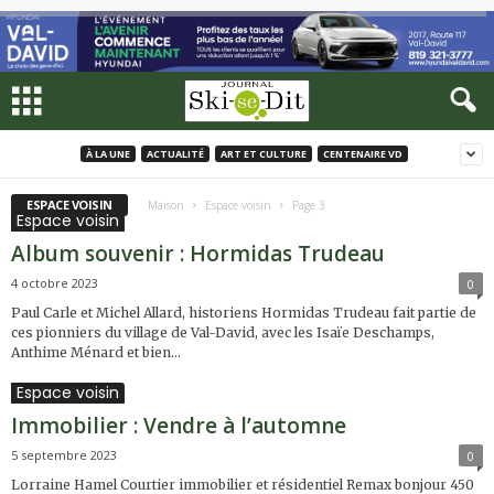
À LA UNE
ACTUALITÉ
ART ET CULTURE
CENTENAIRE VD
ESPACE VOISIN
Maison
Espace voisin
Page 3
Espace voisin
Album souvenir : Hormidas Trudeau
4 octobre 2023
0
Paul Carle et Michel Allard, historiens Hormidas Trudeau fait partie de
ces pionniers du village de Val-David, avec les Isaïe Deschamps,
Anthime Ménard et bien...
Espace voisin
Immobilier : Vendre à l’automne
5 septembre 2023
0
Lorraine Hamel Courtier immobilier et résidentiel Remax bonjour 450