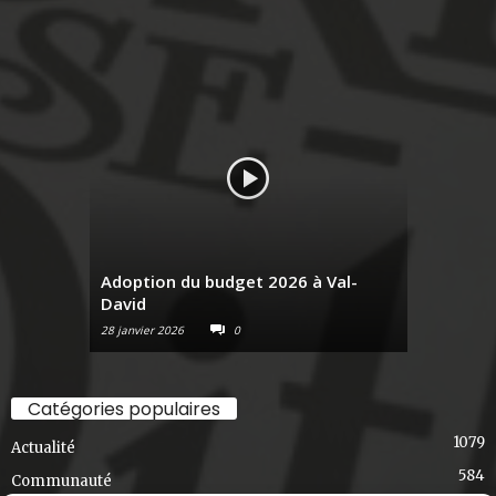
Adoption du budget 2026 à Val-
David
Raconte-
28 janvier 2026
0
6 janvier 2026
Catégories populaires
1079
Actualité
584
Communauté