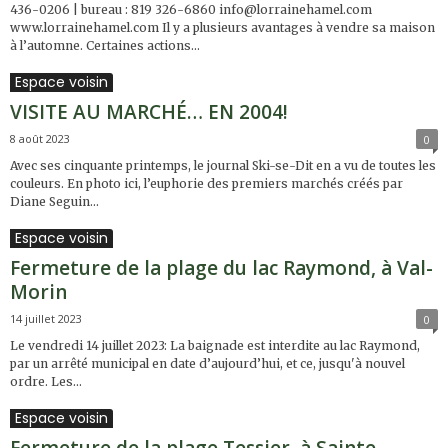
436-0206 | bureau : 819 326-6860 info@lorrainehamel.com
www.lorrainehamel.com Il y a plusieurs avantages à vendre sa maison
à l’automne. Certaines actions...
Espace voisin
VISITE AU MARCHÉ… EN 2004!
8 août 2023
0
Avec ses cinquante printemps, le journal Ski-se-Dit en a vu de toutes les
couleurs. En photo ici, l’euphorie des premiers marchés créés par
Diane Seguin...
Espace voisin
Fermeture de la plage du lac Raymond, à Val-
Morin
14 juillet 2023
0
Le vendredi 14 juillet 2023: La baignade est interdite au lac Raymond,
par un arrêté municipal en date d’aujourd’hui, et ce, jusqu'à nouvel
ordre. Les...
Espace voisin