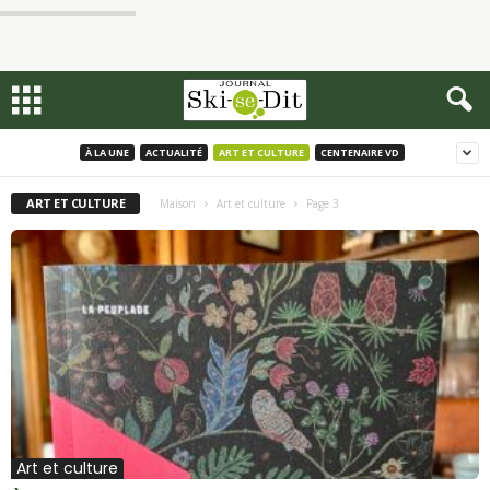
À LA UNE
ACTUALITÉ
ART ET CULTURE
CENTENAIRE VD
ART ET CULTURE
Maison
Art et culture
Page 3
Art et culture