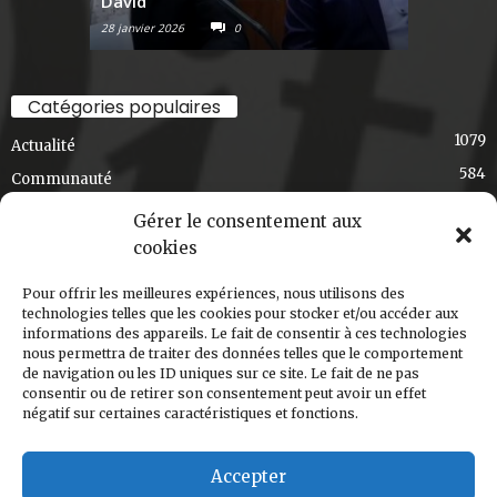
David
Raconte-
28 janvier 2026
0
6 janvier 2026
Journal Ski-se-Dit
April 2
La soirée Poutine & solidarité au café bistro
Catégories populaires
mouton noir a été un franc succès et un pur
1079
délice!
Actualité
Merci à tous ceux qui sont venus manger une
584
Communauté
poutine, merci à DJ Henriké pour la...
See more
436
Exclusif
Gérer le consentement aux
348
Choix de la rédaction
cookies
275
Art et culture
Pour offrir les meilleures expériences, nous utilisons des
191
T'en souviens-tu, Val-David?
2
technologies telles que les cookies pour stocker et/ou accéder aux
informations des appareils. Le fait de consentir à ces technologies
168
Régional
Share
nous permettra de traiter des données telles que le comportement
124
de navigation ou les ID uniques sur ce site. Le fait de ne pas
Ski-s'cuisine
consentir ou de retirer son consentement peut avoir un effet
120
Nouvelle édition
négatif sur certaines caractéristiques et fonctions.
Journal Ski-se-Dit
March 5
Accepter
Le Ski-se-Dit de mars est arrivé!