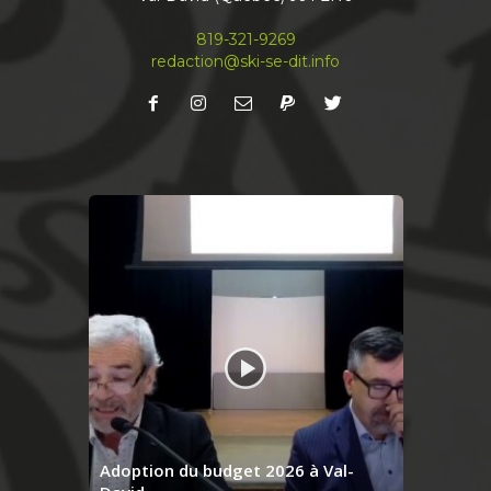
Nouvelle édition du journal
À lire en priorité en ligne! Abonnez-vous à notre
819-321-9269
infolettre mensuelle pour recevoir votre Ski-se-
redaction@ski-se-dit.info
Dit avant même qu’il sorte de l’imprimerie
...
See more
Share
Journal Ski-se-Dit
April 13
Le journal du mois est fin prêt. Bonne lecture
ski-se-dit.info
#journal
#local
#valdavid
#communautaire
#région
#independent
#laurentides
Share
Adoption du budget 2026 à Val-