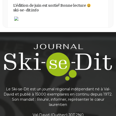
L’édition de juin est sortie! Bonne lecture
ski-se-dit.info
Share
Journal Ski-se-Dit
May 25
This content isn't available right now
Share
Le Ski-se-Dit est un journal régional indépendant né à Val-
David et publié à 15000 exemplaires en continu depuis 1972.
Son mandat : Réunir, informer, représenter le cœur
laurentien
Journal Ski-se-Dit
May 6
Val-David (Québec) J0T 2N0