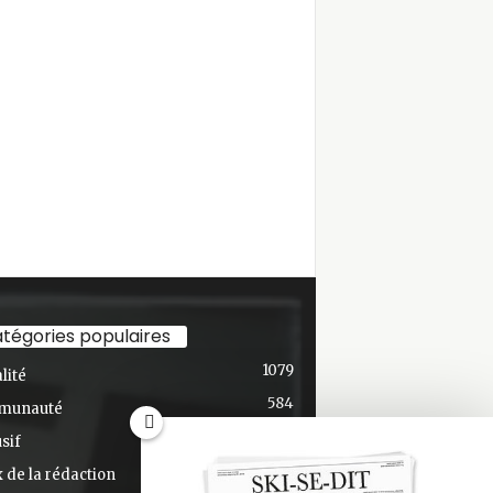
tégories populaires
1079
lité
584
munauté
436
sif
348
 de la rédaction