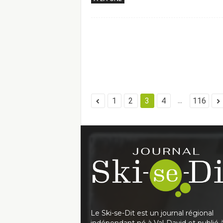
...
1
2
3
4
116
Le Ski-se-Dit est un journal régional