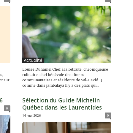
Actualité
e
Louise Duhamel Chef à la retraite, chroniqueuse
s,
culinaire, chef bénévole des dîners
t sur
communautaires et résidente de Val-David J
comme dans jambalaya Il y a des plats qui...
6
Sélection du Guide Michelin
Québec dans les Laurentides
0
14 mai 2026
0