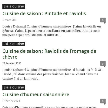
Ski-s'cuisine
Cuisine de saison : Pintade et raviolis
6 mars 2023
0
Louise Duhamel Cuisine d’humeur saisonnière J’aime la volaille en
général. J’aime la peau bien croustillante en particulier. Pour réussir
une peau super croustillante, il suffit de...
Ski-s'cuisine
Cuisine de saison : Raviolis de fromage de
chèvre
22 février 2023
0
Louise Duhamel Cuisine d’humeur saisonnière Il faisait -35 °C à Val-
David. J’ai donc cuisiné des pâtes fraîches, bien au chaud dans ma
cuisine. J’ai un laminoir,...
Ski-s'cuisine
Cuisine d’humeur saisonnière
1 février 2023
0
Cuisine d’humeur saisonnière selon les réserves de mon garde-