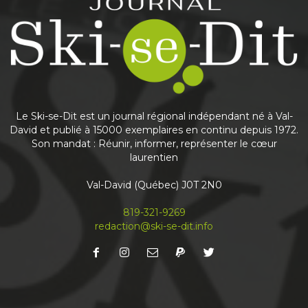
Journal Ski-se-Dit
May 25
This content isn't available right now
Share
Le Ski-se-Dit est un journal régional indépendant né à Val-
David et publié à 15000 exemplaires en continu depuis 1972.
Son mandat : Réunir, informer, représenter le cœur
laurentien
Journal Ski-se-Dit
May 6
Val-David (Québec) J0T 2N0
Nouvelle édition du journal
À lire en priorité en ligne! Abonnez-vous à notre
819-321-9269
infolettre mensuelle pour recevoir votre Ski-se-
redaction@ski-se-dit.info
Dit avant même qu’il sorte de l’imprimerie
...
See more
Share