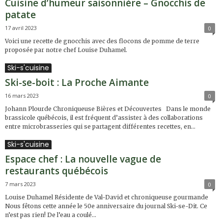
Cuisine d’humeur saisonnière – Gnocchis de
patate
17 avril 2023
0
Voici une recette de gnocchis avec des flocons de pomme de terre
proposée par notre chef Louise Duhamel.
Ski-s'cuisine
Ski-se-boit : La Proche Aimante
16 mars 2023
0
Johann Plourde Chroniqueuse Bières et Découvertes Dans le monde
brassicole québécois, il est fréquent d’assister à des collaborations
entre microbrasseries qui se partagent différentes recettes, en...
Ski-s'cuisine
Espace chef : La nouvelle vague de
restaurants québécois
7 mars 2023
0
Louise Duhamel Résidente de Val-David et chroniqueuse gourmande
Nous fêtons cette année le 50e anniversaire du journal Ski-se-Dit. Ce
n’est pas rien! De l’eau a coulé...