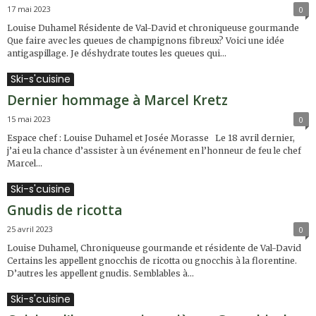
17 mai 2023
0
Louise Duhamel Résidente de Val-David et chroniqueuse gourmande
Que faire avec les queues de champignons fibreux? Voici une idée
antigaspillage. Je déshydrate toutes les queues qui...
Ski-s'cuisine
Dernier hommage à Marcel Kretz
15 mai 2023
0
Espace chef : Louise Duhamel et Josée Morasse Le 18 avril dernier,
j’ai eu la chance d’assister à un événement en l’honneur de feu le chef
Marcel...
Ski-s'cuisine
Gnudis de ricotta
25 avril 2023
0
Louise Duhamel, Chroniqueuse gourmande et résidente de Val-David
Certains les appellent gnocchis de ricotta ou gnocchis à la florentine.
D’autres les appellent gnudis. Semblables à...
Ski-s'cuisine