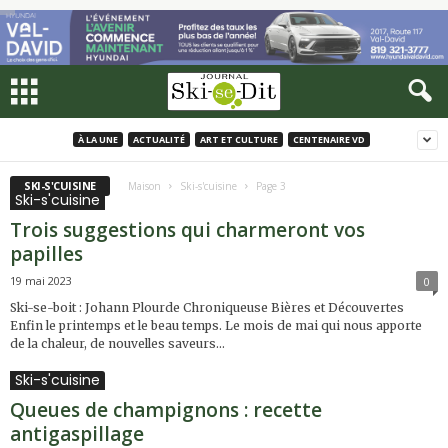
À LA UNE
ACTUALITÉ
ART ET CULTURE
CENTENAIRE VD
SKI-S'CUISINE
Maison
Ski-s'cuisine
Page 3
Ski-s'cuisine
Trois suggestions qui charmeront vos
papilles
19 mai 2023
0
Ski-se-boit : Johann Plourde Chroniqueuse Bières et Découvertes
Enfin le printemps et le beau temps. Le mois de mai qui nous apporte
de la chaleur, de nouvelles saveurs...
Ski-s'cuisine
Queues de champignons : recette
antigaspillage